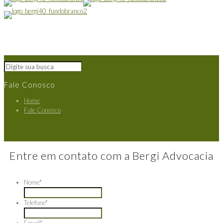
Fale Conosco
Home
Fale Conosco
Entre em contato com a Bergi Advocacia
Nome
*
Telefone
*
Email
*