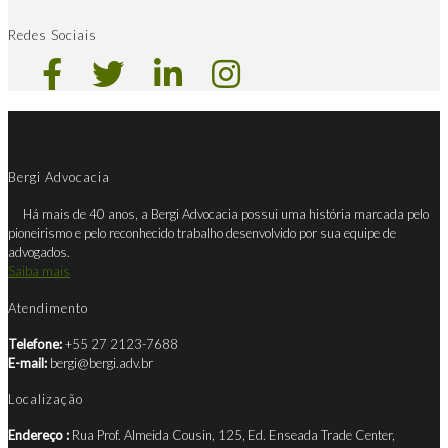
Redes Sociais
Bergi Advocacia
Há mais de 40 anos, a Bergi Advocacia possui uma história marcada pelo
pioneirismo e pelo reconhecido trabalho desenvolvido por sua equipe de
advogados.
Saiba mais
Atendimento
Telefone:
+55 27 2123-7688
E-mail:
bergi@bergi.adv.br
Localização
Endereço :
Rua Prof. Almeida Cousin, 125, Ed. Enseada Trade Center,