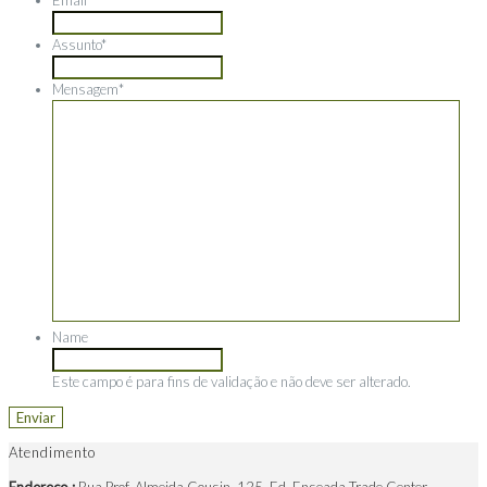
Assunto
*
Mensagem
*
Name
Este campo é para fins de validação e não deve ser alterado.
Atendimento
Endereço :
Rua Prof. Almeida Cousin, 125, Ed. Enseada Trade Center,