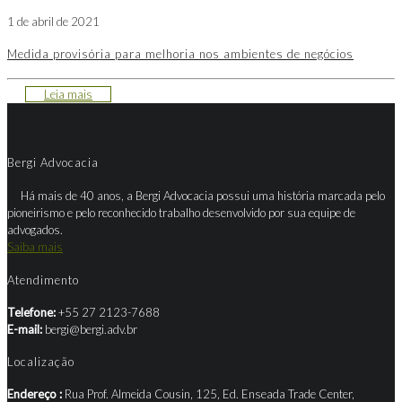
1 de abril de 2021
Medida provisória para melhoria nos ambientes de negócios
Leia mais
Bergi Advocacia
Há mais de 40 anos, a Bergi Advocacia possui uma história marcada pelo
pioneirismo e pelo reconhecido trabalho desenvolvido por sua equipe de
advogados.
Saiba mais
Atendimento
Telefone:
+55 27 2123-7688
E-mail:
bergi@bergi.adv.br
Localização
Endereço :
Rua Prof. Almeida Cousin, 125, Ed. Enseada Trade Center,