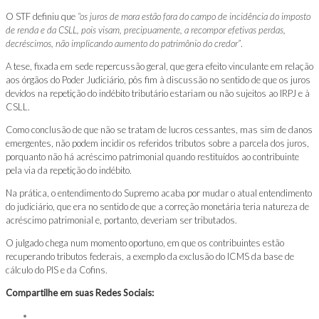
O STF definiu que
“os juros de mora estão fora do campo de incidência do imposto
de renda e da CSLL, pois visam, precipuamente, a recompor efetivas perdas,
decréscimos, não implicando aumento do patrimônio do credor”
.
A tese, fixada em sede repercussão geral, que gera efeito vinculante em relação
aos órgãos do Poder Judiciário, pôs fim à discussão no sentido de que os juros
devidos na repetição do indébito tributário estariam ou não sujeitos ao IRPJ e à
CSLL.
Como conclusão de que não se tratam de lucros cessantes, mas sim de danos
emergentes, não podem incidir os referidos tributos sobre a parcela dos juros,
porquanto não há acréscimo patrimonial quando restituídos ao contribuinte
pela via da repetição do indébito.
Na prática, o entendimento do Supremo acaba por mudar o atual entendimento
do judiciário, que era no sentido de que a correção monetária teria natureza de
acréscimo patrimonial e, portanto, deveriam ser tributados.
O julgado chega num momento oportuno, em que os contribuintes estão
recuperando tributos federais, a exemplo da exclusão do ICMS da base de
cálculo do PIS e da Cofins.
Compartilhe em suas Redes Sociais: