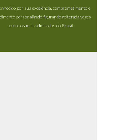
onhecido por sua excelência, comprometimento e
dimento personalizado figurando reiterada vezes
entre os mais admirados do Brasil.