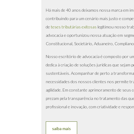
Há mais de 40 anos deixamos nossa marca em imp
contribuindo para um cenário mais justo e compe
de
teses tributárias exitosas
legitimou nosso trab
advocacia e oportunizou nossa atuação em segm
Constitucional, Societário, Aduaneiro, Compliance
Nosso escritório de advocacia é composto por uma
dedica à criação de soluções jurídicas que sejam 
sustentáveis. Acompanhar de perto a transform
necessidades dos nossos clientes nos permite tr
agilidade. Em constante aprimoramento de seus
prezam pela transparência no tratamento das que
profissional e inovação, com criatividade e respon
saiba mais