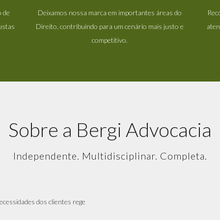
o de
Deixamos nossa marca em importantes áreas do
Rec
ustas
Direito, contribuindo para um cenário mais justo e
aten
competitivo.
Sobre a Bergi Advocacia
Independente. Multidisciplinar. Completa.
ecessidades dos clientes rege