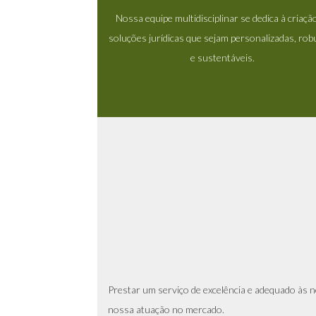
Nossa equipe multidisciplinar se dedica à criaçã
soluções jurídicas que sejam personalizadas, rob
e sustentáveis.
Prestar um serviço de excelência e adequado às n
nossa atuação no mercado.