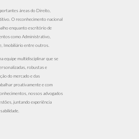
ortantes áreas do Direito,
titivo. O reconhecimento nacional
alho enquanto escritório de
entos como Administrativo,
, Imobiliário entre outros.
 equipe multidisciplinar que se
personalizadas, robustas e
ação do mercado e das
abalhar proativamente e com
 conhecimentos, nossos advogados
stões, juntando experiência
sabilidade.