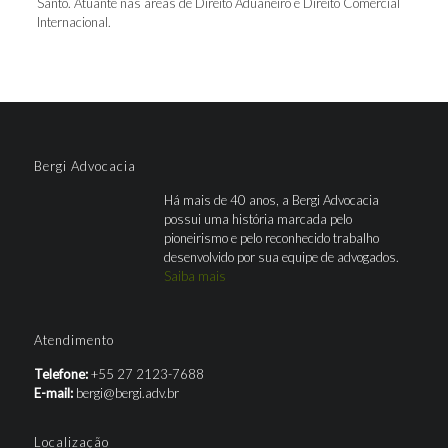
Santo. Atuante nas áreas de Direito Aduaneiro e Direito Comercial
Internacional.
Bergi Advocacia
Há mais de 40 anos, a Bergi Advocacia
possui uma história marcada pelo
pioneirismo e pelo reconhecido trabalho
desenvolvido por sua equipe de advogados.
Saiba mais
Atendimento
Telefone:
+55 27 2123-7688
E-mail:
bergi@bergi.adv.br
Localização