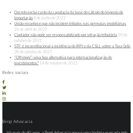
Decreto exclui custo da capatazia da base do cálculo do Imposto de
Importação
8 de junho de 2022
União reconhece que não incidem tributos nas permutas imobiliárias
26 de abril de 2022
Contador não pode ser responsabilizado por infração tributária
20 de
outubro de 2021
STF: é inconstitucional a incidência do IRPJ e da CSLL sobre a Taxa Selic
20 de outubro de 2021
“Offshore”: uma boa alternativa para internacionalização de
investimentos?
14 de outubro de 2021
Redes sociais
Bergi Advocacia
Há mais de 40 anos, a Bergi Advocacia possui uma história marcada pelo