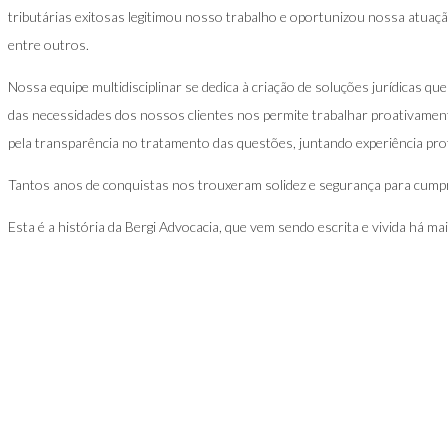
tributárias exitosas legitimou nosso trabalho e oportunizou nossa atuaç
entre outros.
Nossa equipe multidisciplinar se dedica à criação de soluções jurídicas 
das necessidades dos nossos clientes nos permite trabalhar proativame
pela transparência no tratamento das questões, juntando experiência profi
Tantos anos de conquistas nos trouxeram solidez e segurança para cumpr
Esta é a história da Bergi Advocacia, que vem sendo escrita e vivida há ma