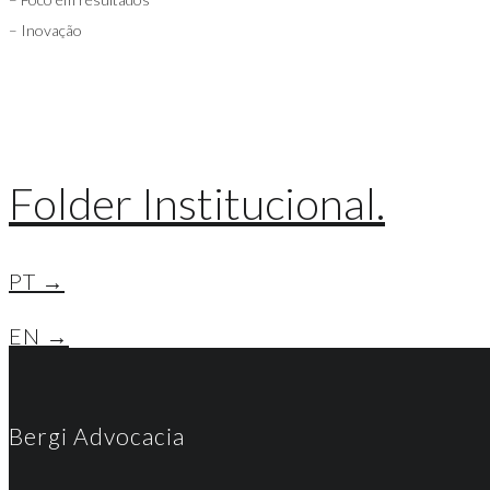
– Inovação
Folder Institucional.
PT →
EN →
Bergi Advocacia