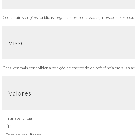
Construir soluções jur
í
dicas negociais personalizadas, inovadoras e robu
Visão
Cada vez mais consolidar a posição de escritório de referência em suas á
Valores
– Transparência
– Ética
– Foco em resultados