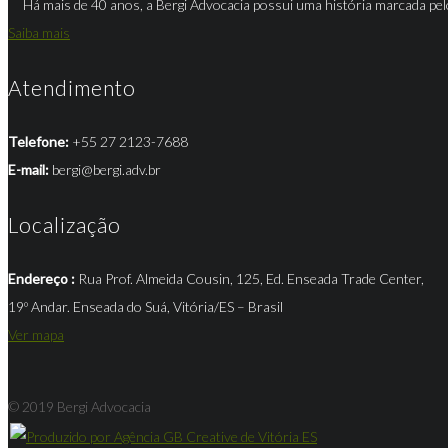
Há mais de 40 anos, a Bergi Advocacia possui uma história marcada pel
Saiba mais
Atendimento
Telefone:
+55 27 2123-7688
E-mail:
bergi@bergi.adv.br
Localização
Endereço :
Rua Prof. Almeida Cousin, 125, Ed. Enseada Trade Center,
19º Andar. Enseada do Suá, Vitória/ES – Brasil
Ver mapa
© 2019 Bergi Advocacia