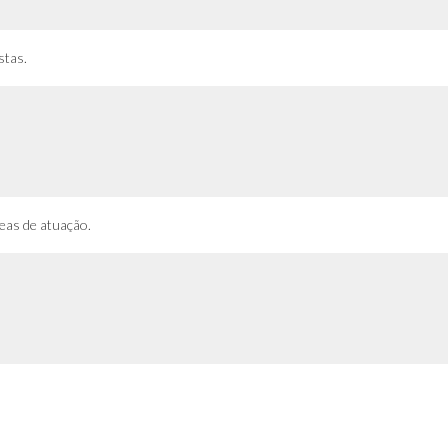
stas.
reas de atuação.