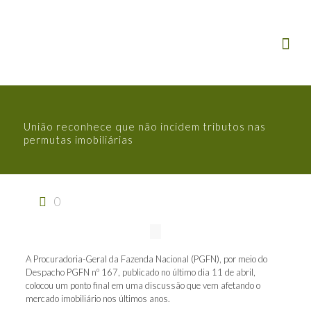
União reconhece que não incidem tributos nas
permutas imobiliárias
0
A Procuradoria-Geral da Fazenda Nacional (PGFN), por meio do
Despacho PGFN nº 167, publicado no último dia 11 de abril,
colocou um ponto final em uma discussão que vem afetando o
mercado imobiliário nos últimos anos.