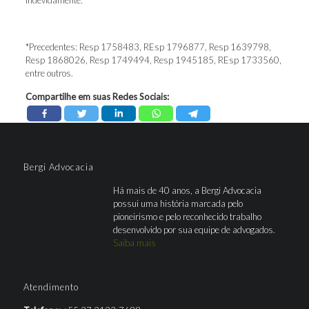
indevidamente.
*Precedentes: Resp 1758483, REsp 1796877, Resp 1639798,
Resp 1868026, Resp 1749494, Resp 1945185, REsp 1733560,
entre outros.
Compartilhe em suas Redes Sociais:
Bergi Advocacia
Há mais de 40 anos, a Bergi Advocacia
possui uma história marcada pelo
pioneirismo e pelo reconhecido trabalho
desenvolvido por sua equipe de advogados.
Saiba mais
Atendimento