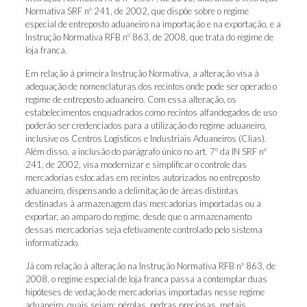
Normativa SRF nº 241, de 2002, que dispõe sobre o regime
especial de entreposto aduaneiro na importação e na exportação, e a
Instrução Normativa RFB nº 863, de 2008, que trata do regime de
loja franca.
Em relação à primeira Instrução Normativa, a alteração visa à
adequação de nomenclaturas dos recintos onde pode ser operado o
regime de entreposto aduaneiro. Com essa alteração, os
estabelecimentos enquadrados como recintos alfandegados de uso
poderão ser credenciados para a utilização do regime aduaneiro,
inclusive os Centros Logísticos e Industriais Aduaneiros (Clias).
Além disso, a inclusão do parágrafo único no art. 7º da IN SRF nº
241, de 2002, visa modernizar e simplificar o controle das
mercadorias estocadas em recintos autorizados no entreposto
aduaneiro, dispensando a delimitação de áreas distintas
destinadas à armazenagem das mercadorias importadas ou a
exportar, ao amparo do regime, desde que o armazenamento
dessas mercadorias seja efetivamente controlado pelo sistema
informatizado.
Já com relação à alteração na Instrução Normativa RFB nº 863, de
2008, o regime especial de loja franca passa a contemplar duas
hipóteses de vedação de mercadorias importadas nesse regime
aduaneiro, quais sejam: pérolas, pedras preciosas, metais