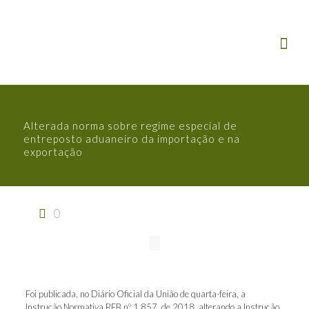
Alterada norma sobre regime especial de
entreposto aduaneiro da importação e na
exportação
0
Foi publicada, no Diário Oficial da União de quarta-feira, a
Instrução Normativa RFB nº 1.857, de 2018, alterando a Instrução