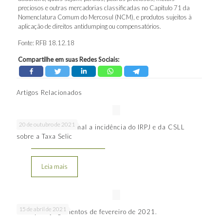
preciosos e outras mercadorias classificadas no Capitulo 71 da
Nomenclatura Comum do Mercosul (NCM), e produtos sujeitos à
aplicação de direitos antidumping ou compensatórios.
Fonte: RFB 18.12.18
Compartilhe em suas Redes Sociais:
Artigos Relacionados
20 de outubro de 2021
STF: é inconstitucional a incidência do IRPJ e da CSLL
sobre a Taxa Selic
Leia mais
15 de abril de 2021
Principais julgamentos de fevereiro de 2021.