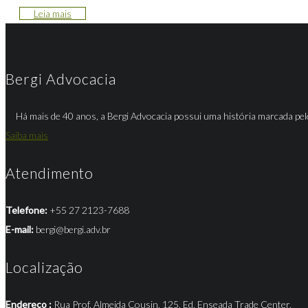
Leia mais
Bergi Advocacia
Há mais de 40 anos, a Bergi Advocacia possui uma história marcada pel
Saiba mais
Atendimento
Telefone:
+55 27 2123-7688
E-mail:
bergi@bergi.adv.br
Localização
Endereço :
Rua Prof. Almeida Cousin, 125, Ed. Enseada Trade Center,