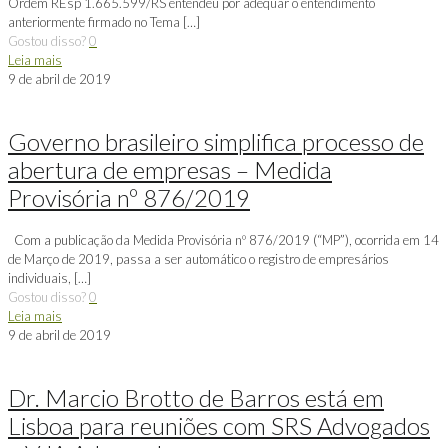
Ordem REsp 1.665.599/RS entendeu por adequar o entendimento
anteriormente firmado no Tema
[…]
Gostou disso?
0
Leia mais
9 de abril de 2019
Governo brasileiro simplifica processo de
abertura de empresas – Medida
Provisória nº 876/2019
Com a publicação da Medida Provisória nº 876/2019 (“MP”), ocorrida em 14
de Março de 2019, passa a ser automático o registro de empresários
individuais,
[…]
Gostou disso?
0
Leia mais
9 de abril de 2019
Dr. Marcio Brotto de Barros está em
Lisboa para reuniões com SRS Advogados