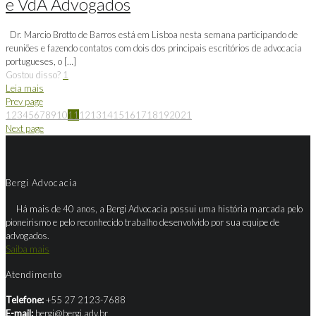
e VdA Advogados
Dr. Marcio Brotto de Barros está em Lisboa nesta semana participando de
reuniões e fazendo contatos com dois dos principais escritórios de advocacia
portugueses, o
[…]
Gostou disso?
1
Leia mais
Prev page
1
2
3
4
5
6
7
8
9
10
11
12
13
14
15
16
17
18
19
20
21
Next page
Bergi Advocacia
Há mais de 40 anos, a Bergi Advocacia possui uma história marcada pelo
pioneirismo e pelo reconhecido trabalho desenvolvido por sua equipe de
advogados.
Saiba mais
Atendimento
Telefone:
+55 27 2123-7688
E-mail:
bergi@bergi.adv.br