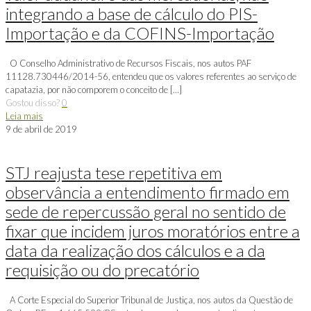
integrando a base de cálculo do PIS-
Importação e da COFINS-Importação
O Conselho Administrativo de Recursos Fiscais, nos autos PAF
11128.730446/2014-56, entendeu que os valores referentes ao serviço de
capatazia, por não comporem o conceito de
[…]
Gostou disso?
0
Leia mais
9 de abril de 2019
STJ reajusta tese repetitiva em
observância a entendimento firmado em
sede de repercussão geral no sentido de
fixar que incidem juros moratórios entre a
data da realização dos cálculos e a da
requisição ou do precatório
A Corte Especial do Superior Tribunal de Justiça, nos autos da Questão de