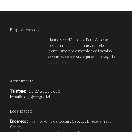
Bergi Advocacia
Há mais de 40 anos, a Bergi Advocacia
possui uma história marcada pelo
pioneirismo e pelo reconhecido trabalho
desenvolvido por sua equipe de advogados.
Saiba mais
Atendimento
Telefone:
+55 27 2123-7688
E-mail:
bergi@bergi.adv.br
Localização
Endereço :
Rua Prof. Almeida Cousin, 125, Ed. Enseada Trade
Center,