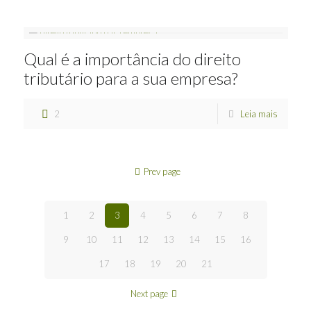
Qual é a importância do direito
tributário para a sua empresa?
2
Leia mais
Prev page
1
2
3
4
5
6
7
8
9
10
11
12
13
14
15
16
17
18
19
20
21
Next page