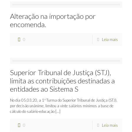
Alteração na importação por
encomenda.
0
Leia mais
Superior Tribunal de Justiça (STJ),
limita as contribuições destinadas a
entidades ao Sistema S
No dia 05.03.20, a 1ª Turma do Superior Tribunal de Justiça (STJ),
por decisão unânime, limitou a vinte salários mínimos a base de
cálculo do salário-educação
[…]
0
Leia mais